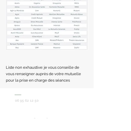
Liste non exhaustive: je vous conseille de
vous renseigner auprès de votre mutuelle
pour la prise en charge des séances
zones géographique d'intervention
06 95 62 12 50
sqyzen78@gmail.com